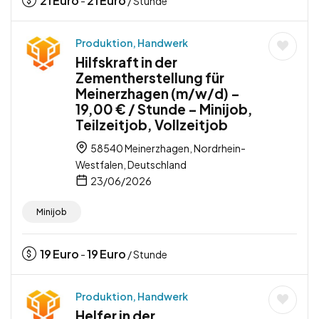
21
Euro
21
Euro
-
/ Stunde
Produktion, Handwerk
Hilfskraft in der
Zementherstellung für
Meinerzhagen (m/w/d) –
19,00 € / Stunde – Minijob,
Teilzeitjob, Vollzeitjob
58540 Meinerzhagen, Nordrhein-
Westfalen, Deutschland
23/06/2026
Minijob
19
Euro
19
Euro
-
/ Stunde
Produktion, Handwerk
Helfer in der