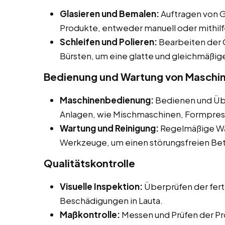
Glasieren und Bemalen:
Auftragen von G
Produkte, entweder manuell oder mithil
Schleifen und Polieren:
Bearbeiten der 
Bürsten, um eine glatte und gleichmäßige
Bedienung und Wartung von Maschi
Maschinenbedienung:
Bedienen und Üb
Anlagen, wie Mischmaschinen, Formpres
Wartung und Reinigung:
Regelmäßige Wa
Werkzeuge, um einen störungsfreien Betr
Qualitätskontrolle
Visuelle Inspektion:
Überprüfen der fert
Beschädigungen in Lauta.
Maßkontrolle:
Messen und Prüfen der Pr