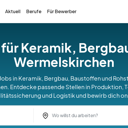
Aktuell
Berufe
Für Bewerber
 für Keramik, Bergba
Wermelskirchen
 Jobs in Keramik, Bergbau, Baustoffen und Roh
n. Entdecke passende Stellen in Produktion, T
itätssicherung und Logistik und bewirb dich on