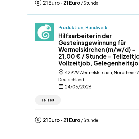
21
Euro
21
Euro
-
/ Stunde
Produktion, Handwerk
Hilfsarbeiter in der
Gesteinsgewinnung für
Wermelskirchen (m/w/d) –
21,00 € / Stunde – Teilzeitj
Vollzeitjob, Gelegenheitsj
42929 Wermelskirchen, Nordrhein-W
Deutschland
24/06/2026
Teilzeit
21
Euro
21
Euro
-
/ Stunde