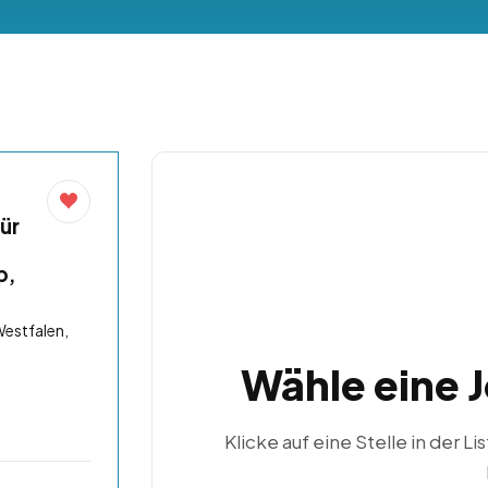
ür
b,
estfalen,
Wähle eine 
Klicke auf eine Stelle in der Li