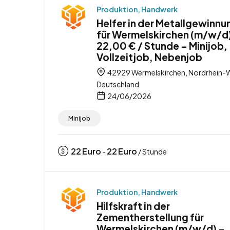
Produktion, Handwerk
Helfer in der Metallgewinnu
für Wermelskirchen (m/w/d)
22,00 € / Stunde – Minijob,
Vollzeitjob, Nebenjob
42929 Wermelskirchen, Nordrhein-W
Deutschland
24/06/2026
Minijob
22
Euro
22
Euro
-
/ Stunde
Produktion, Handwerk
Hilfskraft in der
Zementherstellung für
Wermelskirchen (m/w/d) –