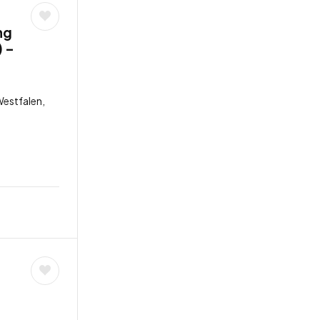
ng
 –
estfalen,