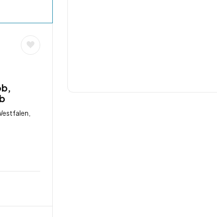
ob,
ob
estfalen,