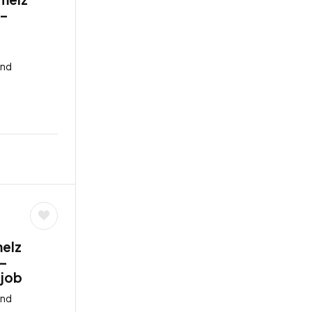
 –
and
melz
 –
tjob
and