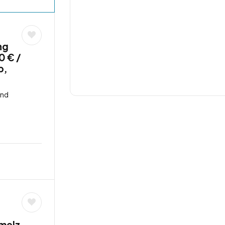
ng
0 € /
b,
and
melz