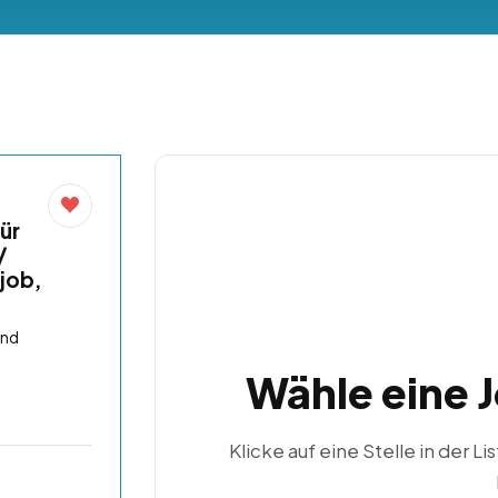
ür
/
job,
and
Wähle eine 
Klicke auf eine Stelle in der Li