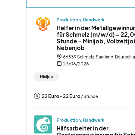
Produktion, Handwerk
Helfer in der Metallgewinnu
für Schmelz (m/w/d) – 22,0
Stunde – Minijob, Vollzeitjo
Nebenjob
66839 Schmelz, Saarland, Deutschl
23/06/2026
Minijob
22
Euro
22
Euro
-
/ Stunde
Produktion, Handwerk
Hilfsarbeiter in der
Gesteinsgewinnung für Sch