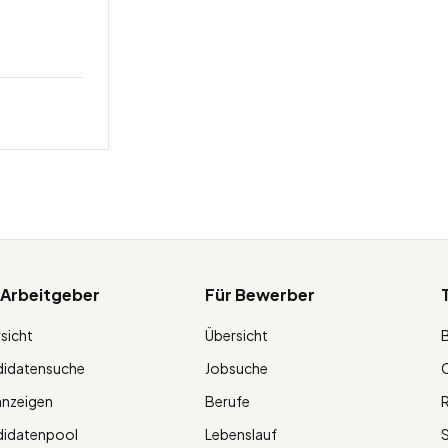
 Arbeitgeber
Für Bewerber
sicht
Übersicht
didatensuche
Jobsuche
O
anzeigen
Berufe
R
didatenpool
Lebenslauf
S