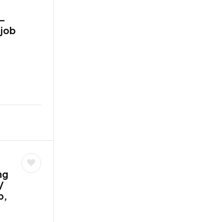
 –
tjob
ng
/
b,