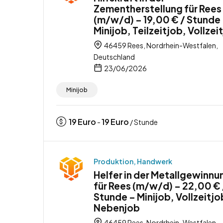
Zementherstellung für Rees
(m/w/d) – 19,00 € / Stunde
Minijob, Teilzeitjob, Vollzei
46459 Rees, Nordrhein-Westfalen,
Deutschland
23/06/2026
Minijob
19
Euro
19
Euro
-
/ Stunde
Produktion, Handwerk
Helfer in der Metallgewinnu
für Rees (m/w/d) – 22,00 € 
Stunde – Minijob, Vollzeitjo
Nebenjob
46459 Rees, Nordrhein-Westfalen,