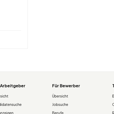
 Arbeitgeber
Für Bewerber
sicht
Übersicht
didatensuche
Jobsuche
O
anzeigen
Berufe
R