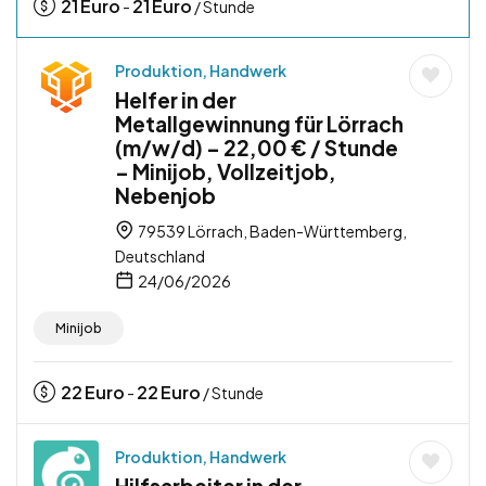
21
Euro
21
Euro
-
/ Stunde
Produktion, Handwerk
Helfer in der
Metallgewinnung für Lörrach
(m/w/d) – 22,00 € / Stunde
– Minijob, Vollzeitjob,
Nebenjob
79539 Lörrach, Baden-Württemberg,
Deutschland
24/06/2026
Minijob
22
Euro
22
Euro
-
/ Stunde
Produktion, Handwerk
Hilfsarbeiter in der