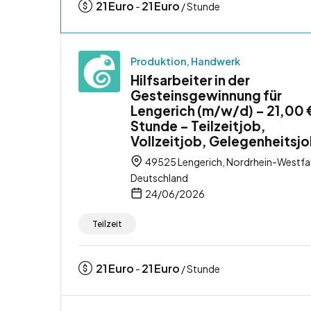
21
Euro
21
Euro
-
/ Stunde
Produktion, Handwerk
Hilfsarbeiter in der
Gesteinsgewinnung für
Lengerich (m/w/d) – 21,00 
Stunde – Teilzeitjob,
Vollzeitjob, Gelegenheitsj
49525 Lengerich, Nordrhein-Westfa
Deutschland
24/06/2026
Teilzeit
21
Euro
21
Euro
-
/ Stunde