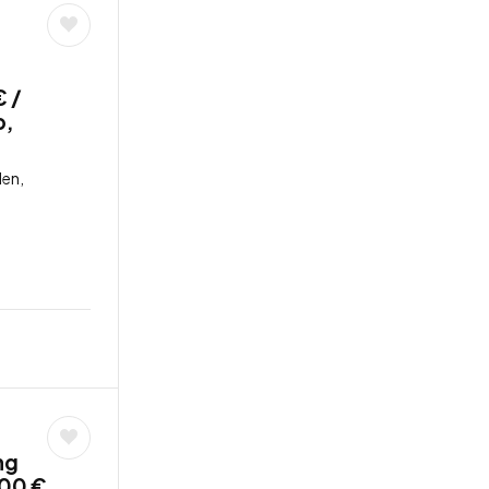
€ /
b,
len,
ng
,00 €