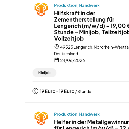
Produktion, Handwerk
Hilfskraft in der
Zementherstellung für
Lengerich (m/w/d) – 19,00 
Stunde – Minijob, Teilzeitjo
Vollzeitjob
49525 Lengerich, Nordrhein-Westfa
Deutschland
24/06/2026
Minijob
19
Euro
19
Euro
-
/ Stunde
Produktion, Handwerk
Helfer in der Metallgewinnu
für Lengerich (m/w/d) – 22