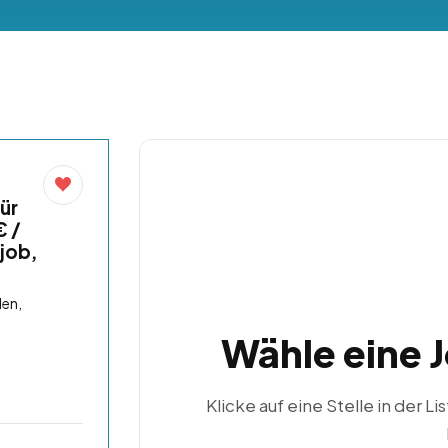
ür
€ /
job,
len,
Wähle eine 
Klicke auf eine Stelle in der Li