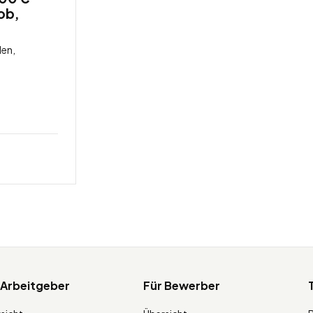
job,
len,
 Arbeitgeber
Für Bewerber