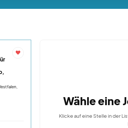
ür
b,
estfalen,
Wähle eine 
Klicke auf eine Stelle in der Li