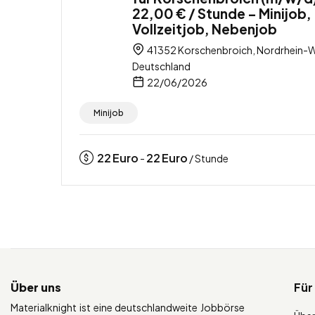
22,00 € / Stunde – Minijob,
Vollzeitjob, Nebenjob
41352 Korschenbroich, Nordrhein-W
Deutschland
22/06/2026
Minijob
22
Euro
22
Euro
-
/ Stunde
Über uns
Für
Materialknight ist eine deutschlandweite Jobbörse