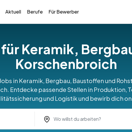
Aktuell
Berufe
Für Bewerber
 für Keramik, Bergba
Korschenbroich
 Jobs in Keramik, Bergbau, Baustoffen und Roh
h. Entdecke passende Stellen in Produktion, T
itätssicherung und Logistik und bewirb dich on