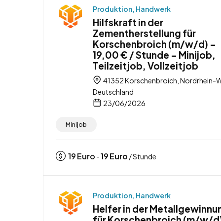
Produktion, Handwerk
Hilfskraft in der
Zementherstellung für
Korschenbroich (m/w/d) –
19,00 € / Stunde – Minijob,
Teilzeitjob, Vollzeitjob
41352 Korschenbroich, Nordrhein-W
Deutschland
23/06/2026
Minijob
19
Euro
19
Euro
-
/ Stunde
Produktion, Handwerk
Helfer in der Metallgewinnu
für Korschenbroich (m/w/d)