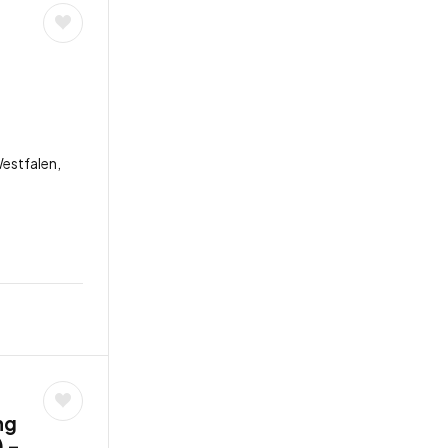
estfalen,
ng
 –