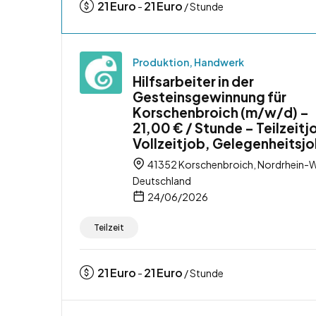
21
Euro
21
Euro
-
/ Stunde
Produktion, Handwerk
Hilfsarbeiter in der
Gesteinsgewinnung für
Korschenbroich (m/w/d) –
21,00 € / Stunde – Teilzeitj
Vollzeitjob, Gelegenheitsj
41352 Korschenbroich, Nordrhein-W
Deutschland
24/06/2026
Teilzeit
21
Euro
21
Euro
-
/ Stunde