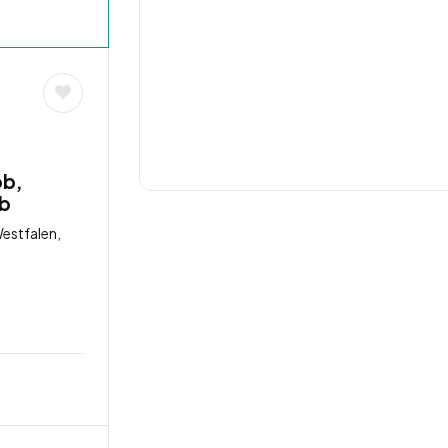
ob,
ob
estfalen,