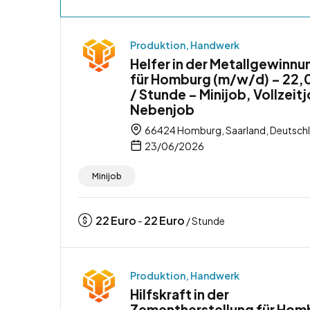
Produktion, Handwerk
Helfer in der Metallgewinnu
für Homburg (m/w/d) – 22,
/ Stunde – Minijob, Vollzeit
Nebenjob
66424 Homburg, Saarland, Deutsch
23/06/2026
Minijob
22
Euro
22
Euro
-
/ Stunde
Produktion, Handwerk
Hilfskraft in der
Zementherstellung für Hom