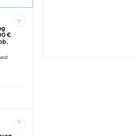
ng
00 €
job,
land
burg