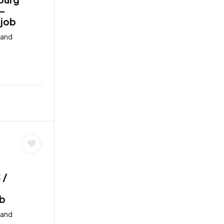
 –
tjob
land
 /
ob
land