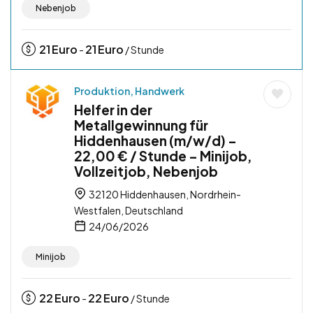
Nebenjob
21
Euro
21
Euro
-
/ Stunde
Produktion, Handwerk
Helfer in der
Metallgewinnung für
Hiddenhausen (m/w/d) –
22,00 € / Stunde – Minijob,
Vollzeitjob, Nebenjob
32120 Hiddenhausen, Nordrhein-
Westfalen, Deutschland
24/06/2026
Minijob
22
Euro
22
Euro
-
/ Stunde