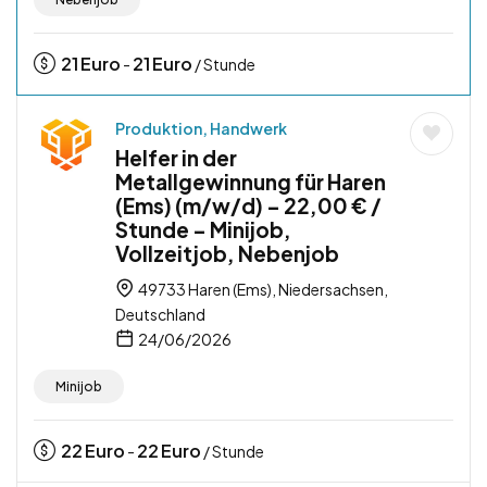
21
Euro
21
Euro
-
/ Stunde
Produktion, Handwerk
Helfer in der
Metallgewinnung für Haren
(Ems) (m/w/d) – 22,00 € /
Stunde – Minijob,
Vollzeitjob, Nebenjob
49733 Haren (Ems), Niedersachsen,
Deutschland
24/06/2026
Minijob
22
Euro
22
Euro
-
/ Stunde