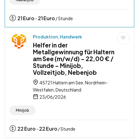
21
Euro
21
Euro
-
/ Stunde
Produktion, Handwerk
Helfer in der
Metallgewinnung für Haltern
am See (m/w/d) – 22,00 € /
Stunde – Minijob,
Vollzeitjob, Nebenjob
45721 Haltern am See, Nordrhein-
Westfalen, Deutschland
23/06/2026
Minijob
22
Euro
22
Euro
-
/ Stunde