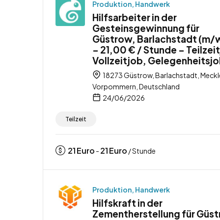
Produktion, Handwerk
Hilfsarbeiter in der
Gesteinsgewinnung für
Güstrow, Barlachstadt (m/
– 21,00 € / Stunde – Teilzei
Vollzeitjob, Gelegenheitsj
18273 Güstrow, Barlachstadt, Meck
Vorpommern, Deutschland
24/06/2026
Teilzeit
21
Euro
21
Euro
-
/ Stunde
Produktion, Handwerk
Hilfskraft in der
Zementherstellung für Güst