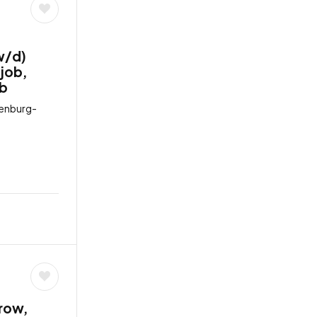
w/d)
tjob,
ob
lenburg-
row,