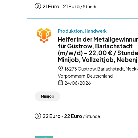
21
Euro
21
Euro
-
/ Stunde
Produktion, Handwerk
Helfer in der Metallgewinnu
für Güstrow, Barlachstadt
(m/w/d) – 22,00 € / Stunde
Minijob, Vollzeitjob, Neben
18273 Güstrow, Barlachstadt, Meck
Vorpommern, Deutschland
24/06/2026
Minijob
22
Euro
22
Euro
-
/ Stunde