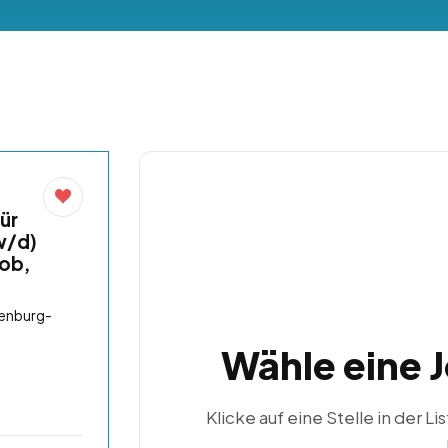
ür
w/d)
job,
lenburg-
Wähle eine 
Klicke auf eine Stelle in der Li