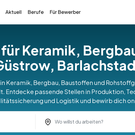
Aktuell
Berufe
Für Bewerber
 für Keramik, Bergba
Güstrow, Barlachstad
s in Keramik, Bergbau, Baustoffen und Rohstoff
t. Entdecke passende Stellen in Produktion, Tec
itätssicherung und Logistik und bewirb dich on