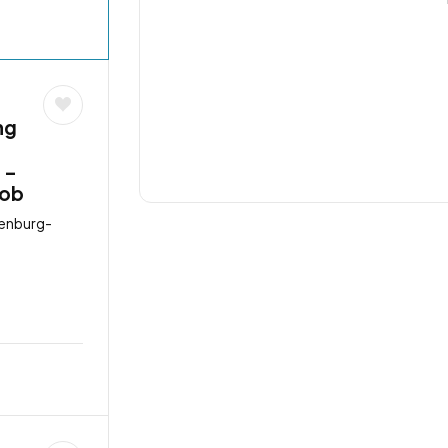
ng
 –
job
lenburg-