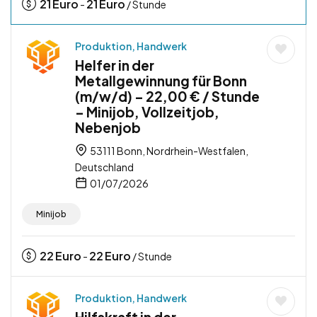
21
Euro
21
Euro
-
/ Stunde
Produktion, Handwerk
Helfer in der
Metallgewinnung für Bonn
(m/w/d) – 22,00 € / Stunde
– Minijob, Vollzeitjob,
Nebenjob
53111 Bonn, Nordrhein-Westfalen,
Deutschland
01/07/2026
Minijob
22
Euro
22
Euro
-
/ Stunde
Produktion, Handwerk
Hilfskraft in der