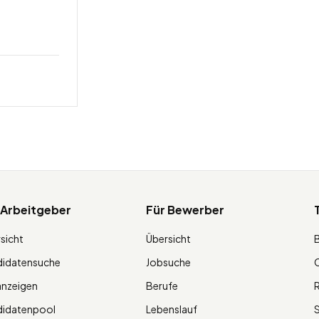
 Arbeitgeber
Für Bewerber
sicht
Übersicht
didatensuche
Jobsuche
O
anzeigen
Berufe
R
didatenpool
Lebenslauf
S