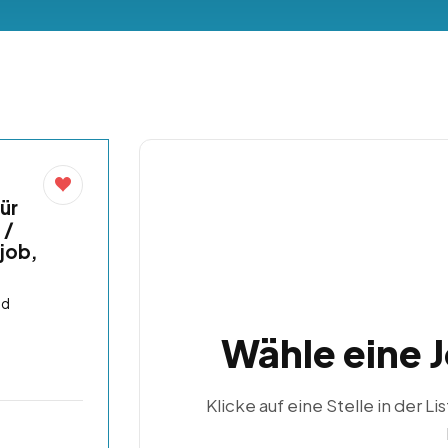
ür
 /
job,
nd
Wähle eine 
Klicke auf eine Stelle in der Li