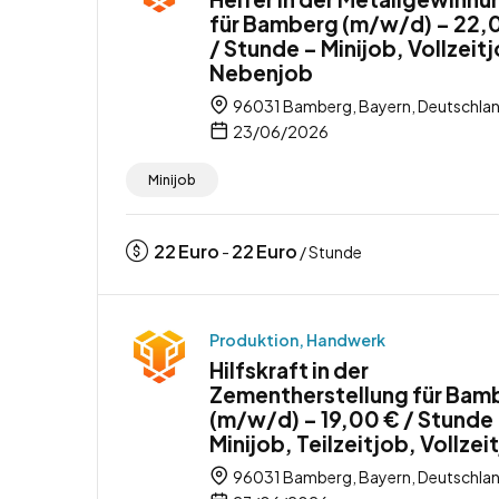
für Bamberg (m/w/d) – 22,
/ Stunde – Minijob, Vollzeit
Nebenjob
96031 Bamberg, Bayern, Deutschla
23/06/2026
Minijob
22
Euro
22
Euro
-
/ Stunde
Produktion, Handwerk
Hilfskraft in der
Zementherstellung für Bam
(m/w/d) – 19,00 € / Stunde
Minijob, Teilzeitjob, Vollzei
96031 Bamberg, Bayern, Deutschla