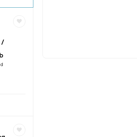
 /
ob
nd
ng