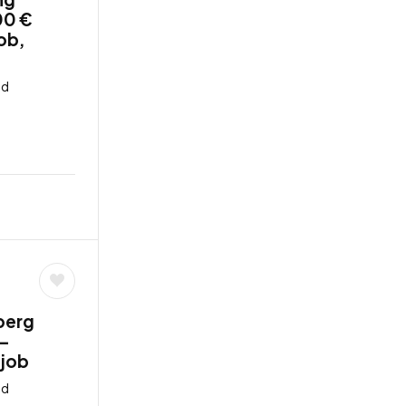
00 €
job,
nd
berg
 –
tjob
nd