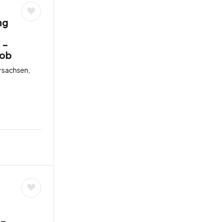
ng
 –
job
rsachsen,
 –