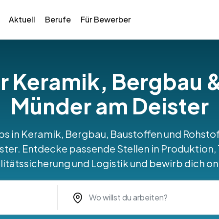
Aktuell
Berufe
Für Bewerber
ür Keramik, Bergbau 
Münder am Deister
obs in Keramik, Bergbau, Baustoffen und Rohst
ter. Entdecke passende Stellen in Produktion, 
itätssicherung und Logistik und bewirb dich on