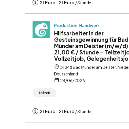
21
Euro
21
Euro
-
/ Stunde
Produktion, Handwerk
Hilfsarbeiter in der
Gesteinsgewinnung für Bad
Münder am Deister (m/w/d)
21,00 € / Stunde – Teilzeitj
Vollzeitjob, Gelegenheitsj
31848 Bad Münder am Deister, Niede
Deutschland
24/06/2026
Teilzeit
21
Euro
21
Euro
-
/ Stunde