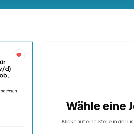
ür
w/d)
job,
rsachsen,
Wähle eine 
Klicke auf eine Stelle in der Li