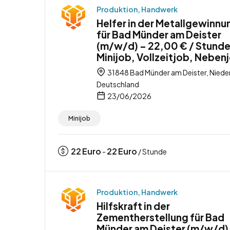
Produktion, Handwerk
Helfer in der Metallgewinnu
für Bad Münder am Deister
(m/w/d) – 22,00 € / Stunde
Minijob, Vollzeitjob, Neben
31848 Bad Münder am Deister, Niede
Deutschland
23/06/2026
Minijob
22
Euro
22
Euro
-
/ Stunde
Produktion, Handwerk
Hilfskraft in der
Zementherstellung für Bad
Münder am Deister (m/w/d)