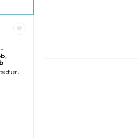
 –
ob,
ob
rsachsen,