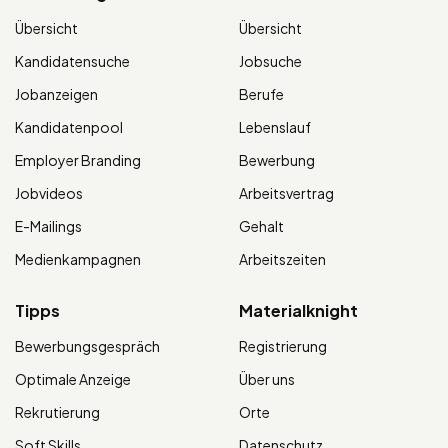
Übersicht
Übersicht
Kandidatensuche
Jobsuche
Jobanzeigen
Berufe
Kandidatenpool
Lebenslauf
Employer Branding
Bewerbung
Jobvideos
Arbeitsvertrag
E-Mailings
Gehalt
Medienkampagnen
Arbeitszeiten
Tipps
Materialknight
Bewerbungsgespräch
Registrierung
Optimale Anzeige
Über uns
Rekrutierung
Orte
Soft Skills
Datenschutz