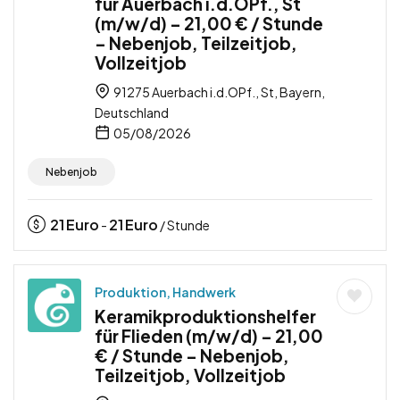
für Auerbach i.d.OPf., St
(m/w/d) – 21,00 € / Stunde
– Nebenjob, Teilzeitjob,
Vollzeitjob
91275 Auerbach i.d.OPf., St, Bayern,
Deutschland
05/08/2026
Nebenjob
21
Euro
21
Euro
-
/ Stunde
Produktion, Handwerk
Keramikproduktionshelfer
für Flieden (m/w/d) – 21,00
€ / Stunde – Nebenjob,
Teilzeitjob, Vollzeitjob