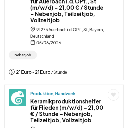
für Auerbach i.d.OPf., St
(m/w/d) – 21,00 € / Stunde
– Nebenjob, Teilzeitjob,
Vollzeitjob
91275 Auerbach i.d.OPf., St, Bayern,
Deutschland
05/08/2026
Nebenjob
21
Euro
21
Euro
-
/ Stunde
Produktion, Handwerk
Keramikproduktionshelfer
für Flieden (m/w/d) – 21,00
€ / Stunde – Nebenjob,
Teilzeitjob, Vollzeitjob