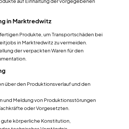
odukte auf Einhaltung der vorgegebenen
g in Marktredwitz
fertigen Produkte, um Transportschäden bei
eitjobs in Marktredwitz zu vermeiden.
ellung der verpackten Waren für den
kumentation.
ng
en über den Produktionsverlauf und den
 und Meldung von Produktionsstörungen
 Fachkräfte oder Vorgesetzten.
 gute körperliche Konstitution,
des technisches Verständnis.