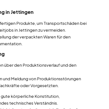
 in Jettingen
fertigen Produkte, um Transportschäden bei
eitjobs in Jettingen zu vermeiden.
ellung der verpackten Waren für den
kumentation.
ng
en über den Produktionsverlauf und den
 und Meldung von Produktionsstörungen
 Fachkräfte oder Vorgesetzten.
 gute körperliche Konstitution,
des technisches Verständnis.