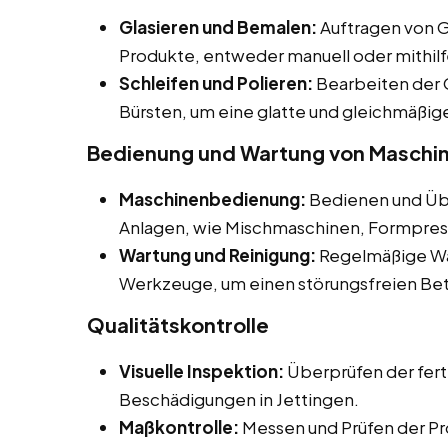
Glasieren und Bemalen:
Auftragen von G
Produkte, entweder manuell oder mithil
Schleifen und Polieren:
Bearbeiten der 
Bürsten, um eine glatte und gleichmäßige
Bedienung und Wartung von Maschi
Maschinenbedienung:
Bedienen und Üb
Anlagen, wie Mischmaschinen, Formpres
Wartung und Reinigung:
Regelmäßige Wa
Werkzeuge, um einen störungsfreien Betr
Qualitätskontrolle
Visuelle Inspektion:
Überprüfen der fert
Beschädigungen in Jettingen.
Maßkontrolle:
Messen und Prüfen der Pr