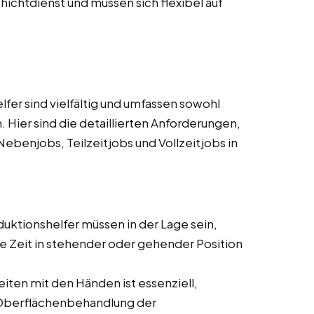
ichtdienst und müssen sich flexibel auf
er sind vielfältig und umfassen sowohl
. Hier sind die detaillierten Anforderungen,
ebenjobs, Teilzeitjobs und Vollzeitjobs in
ktionshelfer müssen in der Lage sein,
e Zeit in stehender oder gehender Position
eiten mit den Händen ist essenziell,
Oberflächenbehandlung der