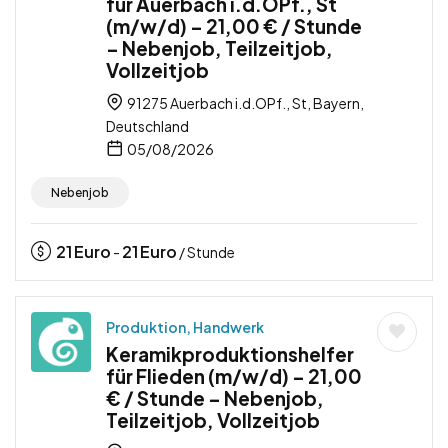
für Auerbach i.d.OPf., St
(m/w/d) – 21,00 € / Stunde
– Nebenjob, Teilzeitjob,
Vollzeitjob
91275 Auerbach i.d.OPf., St, Bayern,
Deutschland
05/08/2026
Nebenjob
21
Euro
21
Euro
-
/ Stunde
Produktion, Handwerk
Keramikproduktionshelfer
für Flieden (m/w/d) – 21,00
€ / Stunde – Nebenjob,
Teilzeitjob, Vollzeitjob