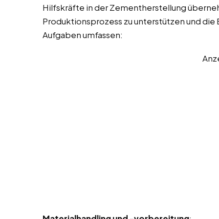
Hilfskräfte in der Zementherstellung übern
Produktionsprozess zu unterstützen und die Ef
Aufgaben umfassen:
Anz
Materialhandling und -vorbereitung
: