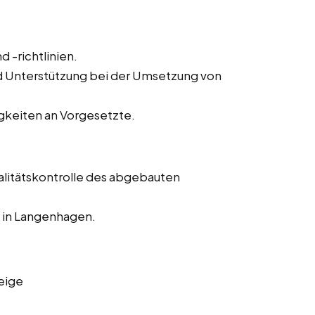
d -richtlinien.
 Unterstützung bei der Umsetzung von
keiten an Vorgesetzte.
alitätskontrolle des abgebauten
 in Langenhagen.
eige