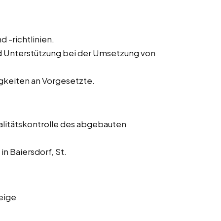
d -richtlinien.
 Unterstützung bei der Umsetzung von
keiten an Vorgesetzte.
alitätskontrolle des abgebauten
n Baiersdorf, St.
eige