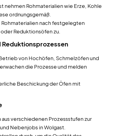
ast nehmen Rohmaterialien wie Erze, Kohle
diese ordnungsgemäß.
e Rohmaterialien nach festgelegten
 oder Reduktionsöfen zu.
d Reduktionsprozessen
m Betrieb von Hochöfen, Schmelzöfen und
überwachen die Prozesse und melden
uierliche Beschickung der Öfen mit
e
 aus verschiedenen Prozessstufen zur
s und Nebenjobs in Wolgast.
ontrollen durch, um die Qualität des