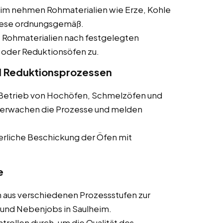
heim nehmen Rohmaterialien wie Erze, Kohle
diese ordnungsgemäß.
e Rohmaterialien nach festgelegten
 oder Reduktionsöfen zu.
d Reduktionsprozessen
m Betrieb von Hochöfen, Schmelzöfen und
überwachen die Prozesse und melden
uierliche Beschickung der Öfen mit
e
 aus verschiedenen Prozessstufen zur
s und Nebenjobs in Saulheim.
ontrollen durch, um die Qualität des