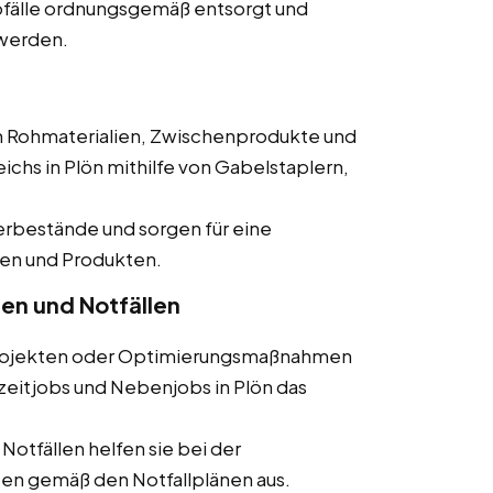
 Abfälle ordnungsgemäß entsorgt und
werden.
en Rohmaterialien, Zwischenprodukte und
chs in Plön mithilfe von Gabelstaplern,
gerbestände und sorgen für eine
en und Produkten.
ten und Notfällen
 Projekten oder Optimierungsmaßnahmen
lzeitjobs und Nebenjobs in Plön das
 Notfällen helfen sie bei der
n gemäß den Notfallplänen aus.