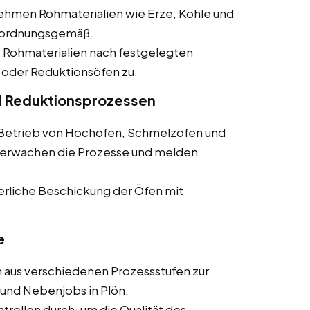
 nehmen Rohmaterialien wie Erze, Kohle und
e ordnungsgemäß.
e Rohmaterialien nach festgelegten
 oder Reduktionsöfen zu.
d Reduktionsprozessen
m Betrieb von Hochöfen, Schmelzöfen und
überwachen die Prozesse und melden
uierliche Beschickung der Öfen mit
e
 aus verschiedenen Prozessstufen zur
s und Nebenjobs in Plön.
ontrollen durch, um die Qualität des