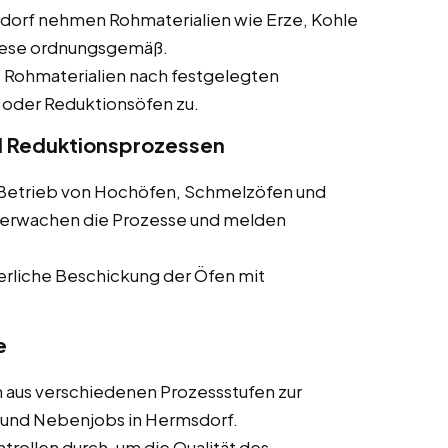
msdorf nehmen Rohmaterialien wie Erze, Kohle
diese ordnungsgemäß.
e Rohmaterialien nach festgelegten
 oder Reduktionsöfen zu.
d Reduktionsprozessen
m Betrieb von Hochöfen, Schmelzöfen und
überwachen die Prozesse und melden
uierliche Beschickung der Öfen mit
e
 aus verschiedenen Prozessstufen zur
s und Nebenjobs in Hermsdorf.
ontrollen durch, um die Qualität des