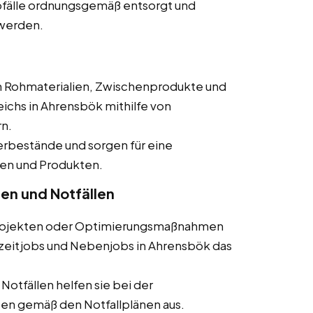
 Abfälle ordnungsgemäß entsorgt und
werden.
en Rohmaterialien, Zwischenprodukte und
ichs in Ahrensbök mithilfe von
n.
gerbestände und sorgen für eine
en und Produkten.
ten und Notfällen
 Projekten oder Optimierungsmaßnahmen
llzeitjobs und Nebenjobs in Ahrensbök das
 Notfällen helfen sie bei der
n gemäß den Notfallplänen aus.