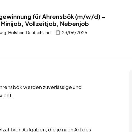
llgewinnung für Ahrensbök (m/w/d) –
 Minijob, Vollzeitjob, Nebenjob
ig-Holstein, Deutschland
23/06/2026
 Ahrensbök werden zuverlässige und
sucht.
lzahl von Aufgaben, die je nach Art des