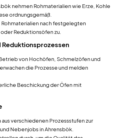
ensbök nehmen Rohmaterialien wie Erze, Kohle
diese ordnungsgemäß.
e Rohmaterialien nach festgelegten
 oder Reduktionsöfen zu.
d Reduktionsprozessen
m Betrieb von Hochöfen, Schmelzöfen und
überwachen die Prozesse und melden
uierliche Beschickung der Öfen mit
e
 aus verschiedenen Prozessstufen zur
bs und Nebenjobs in Ahrensbök.
ontrollen durch, um die Qualität des